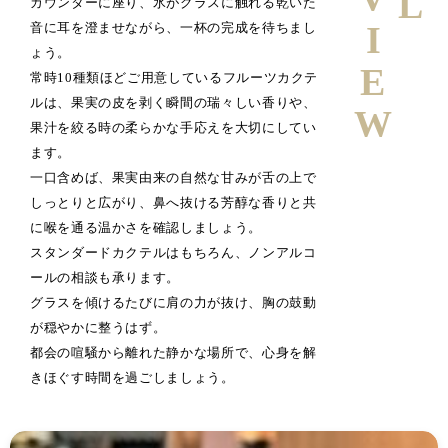
カウンターに座り、氷がグラスに触れる乾いた
音に耳を澄ませながら、一杯の完成を待ちまし
ょう。
常時10種類ほどご用意しているフルーツカクテ
ルは、果実の皮を剥く瞬間の瑞々しい香りや、
果汁を絞る時の柔らかな手応えを大切にしてい
ます。
一口含めば、果実由来の自然な甘みが舌の上で
しっとりと広がり、鼻へ抜ける芳醇な香りと共
に喉を通る温かさを確認しましょう。
スタンダードカクテルはもちろん、ノンアルコ
ールの相談も承ります。
グラスを傾けるたびに肩の力が抜け、胸の鼓動
が穏やかに整うはず。
都会の喧騒から離れた静かな場所で、心身を解
きほぐす時間を過ごしましょう。