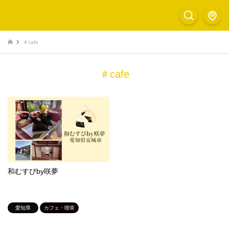
＃cafe
＃cafe
和むすびby咲夢
愛知県
カフェ・喫茶