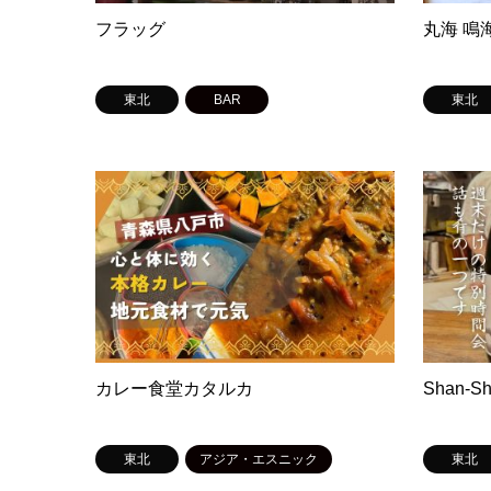
フラッグ
丸海 鳴
東北
BAR
東北
カレー食堂カタルカ
Shan-S
東北
アジア・エスニック
東北