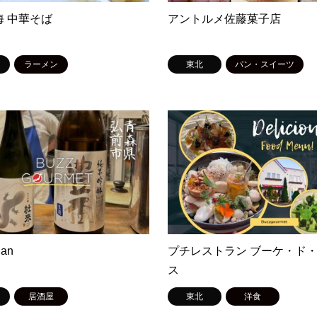
海 中華そば
アントルメ佐藤菓子店
ラーメン
東北
パン・スイーツ
han
プチレストラン ブーケ・ド
ス
居酒屋
東北
洋食