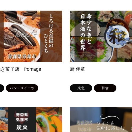
き菓子店 fromage
厨 伴童
パン・スイーツ
東北
和食