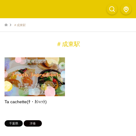
＃成東駅
＃成東駅
Ta cachette(ﾀ・ｶｼｪｯﾄ)
千葉県
洋食