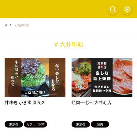
＃大井町駅
＃大井町駅
甘味処 かき氷 喜良久
焼肉一七三 大井町店
東京都
カフェ・喫茶
東京都
焼肉