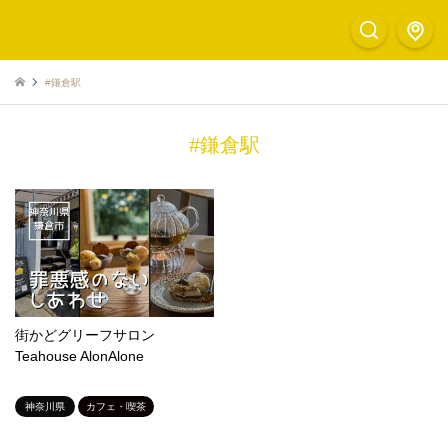
#鎌倉駅
#鎌倉駅
街かどグリーフサロン
Teahouse AlonAlone
神奈川県
カフェ・喫茶