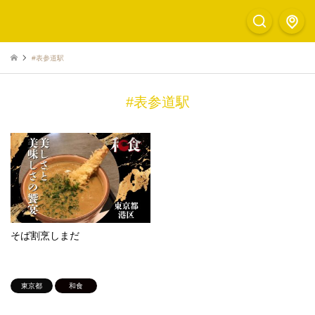
#表参道駅
#表参道駅
そば割烹しまだ
東京都
和食