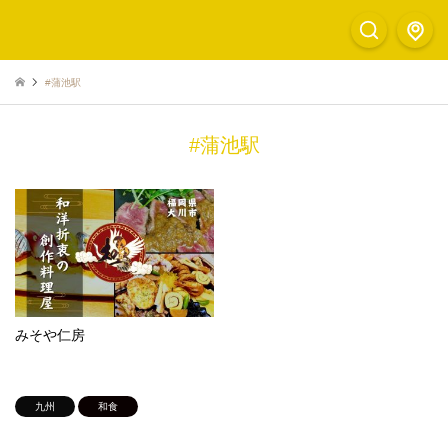
#蒲池駅
#蒲池駅
みそや仁房
九州
和食