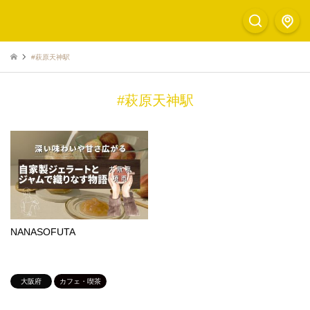
#萩原天神駅
#萩原天神駅
NANASOFUTA
大阪府
カフェ・喫茶