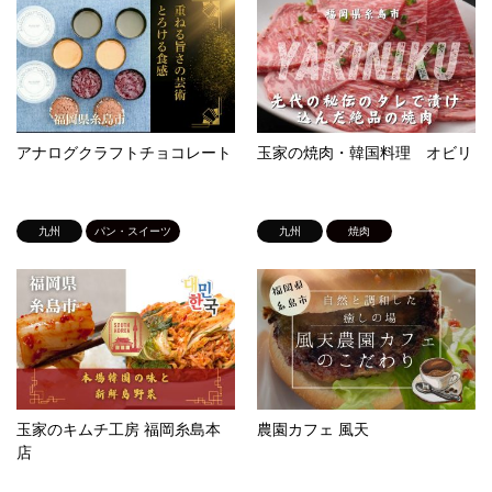
アナログクラフトチョコレート
玉家の焼肉・韓国料理 オビリ
九州
パン・スイーツ
九州
焼肉
玉家のキムチ工房 福岡糸島本
農園カフェ 風天
店