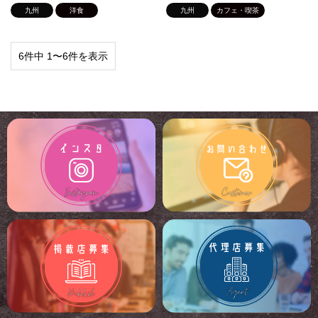
九州
洋食
九州
カフェ・喫茶
6件中 1〜6件を表示