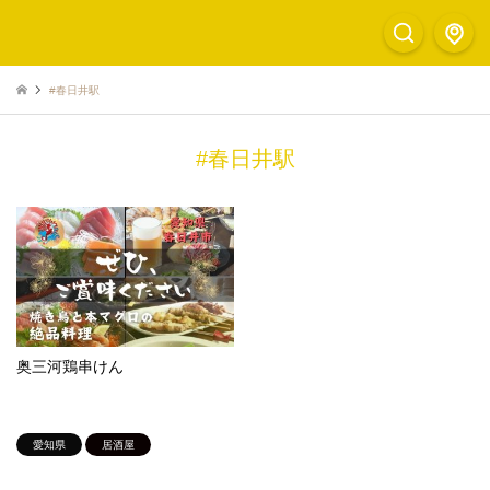
#春日井駅
#春日井駅
奥三河鶏串けん
愛知県
居酒屋