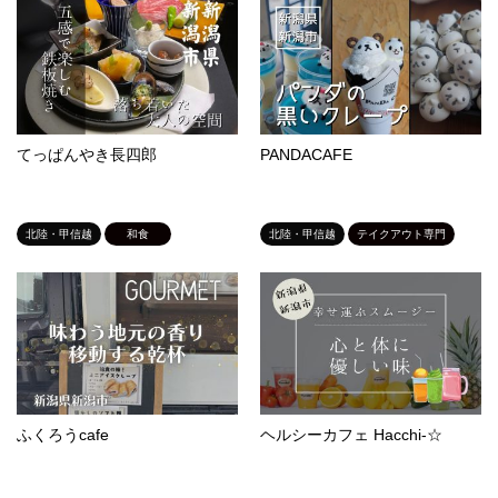
てっぱんやき長四郎
PANDACAFE
北陸・甲信越
和食
北陸・甲信越
テイクアウト専門
ふくろうcafe
ヘルシーカフェ Hacchi-☆