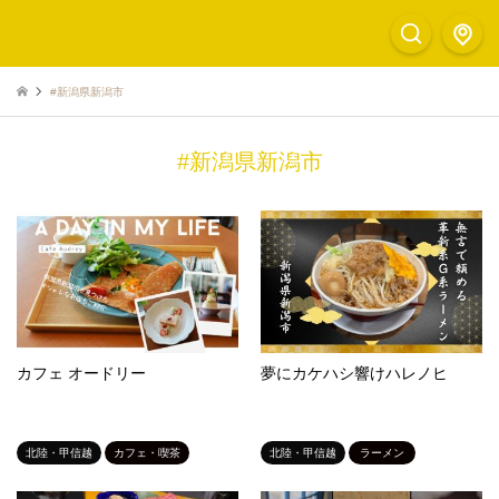
#新潟県新潟市
#新潟県新潟市
カフェ オードリー
夢にカケハシ響けハレノヒ
北陸・甲信越
カフェ・喫茶
北陸・甲信越
ラーメン