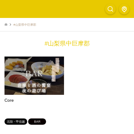
#山梨県中巨摩郡
#山梨県中巨摩郡
Core
北陸・甲信越
BAR