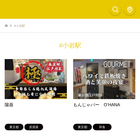
#小岩駅
#小岩駅
陽葵
もんじゃバー O’HANA
東京都
居酒屋
東京都
和食