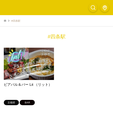
#四条駅
#四条駅
ビアバル＆バー Lit （リット）
京都府
BAR