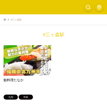
#三ヶ森駅
#三ヶ森駅
鮨料理たなか
九州
和食