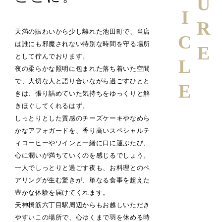
ARTICLE
天満の賑わいから少し離れた池田町で、当店
は誰にも邪魔されない特別な時間を守る場所
として佇んでおります。
夜の柔らかな照明に包まれた落ち着いた空間
で、大切な人と語り合いながら過ごすひとと
きは、張り詰めていた気持ちをゆっくりと解
きほぐしてくれるはず。
しっとりとした質感のチーズケーキやなめら
かなアフォガードを、香り高いスペシャルテ
ィコーヒーやワインと一緒に口に運ぶたび、
心に潤いが満ちていくのを感じるでしょう。
一人でしっとりと過ごす夜も、お料理とのペ
アリングが生む驚きが、単なる食事を超えた
豊かな体験を届けてくれます。
天神橋筋六丁目駅周辺からもお越しいただき
やすいこの場所で、心ゆくまで羽を休める時