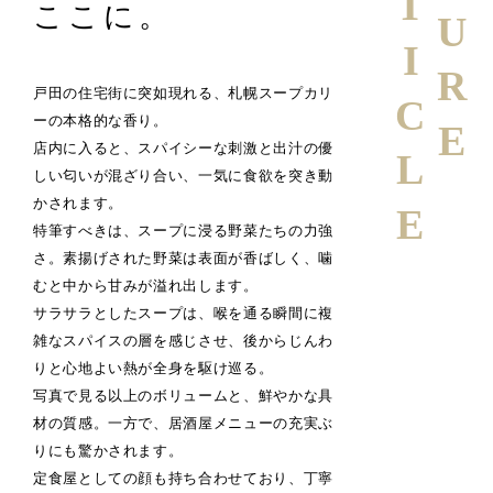
ARTICLE
ここに。
戸田の住宅街に突如現れる、札幌スープカリ
ーの本格的な香り。
店内に入ると、スパイシーな刺激と出汁の優
しい匂いが混ざり合い、一気に食欲を突き動
かされます。
特筆すべきは、スープに浸る野菜たちの力強
さ。素揚げされた野菜は表面が香ばしく、噛
むと中から甘みが溢れ出します。
サラサラとしたスープは、喉を通る瞬間に複
雑なスパイスの層を感じさせ、後からじんわ
りと心地よい熱が全身を駆け巡る。
写真で見る以上のボリュームと、鮮やかな具
材の質感。一方で、居酒屋メニューの充実ぶ
りにも驚かされます。
定食屋としての顔も持ち合わせており、丁寧