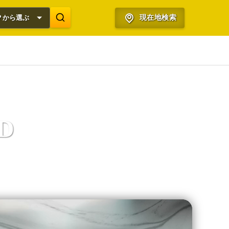
？から選ぶ
現在地検索
D