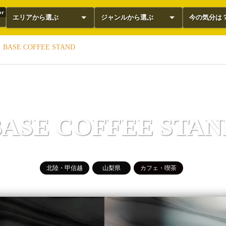
or
エリアから選ぶ
ジャンルから選ぶ
今の気分は
BASE COFFEE STAND
BASE COFFEE STAN
北陸・甲信越
山梨県
カフェ・喫茶