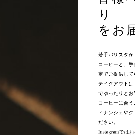
り
をお
若手バリスタが
コーヒーと、手
定でご提供して
テイクアウトは
でゆったりとお
コーヒーに合う
ィナンシェやク
ださい。
Instagram