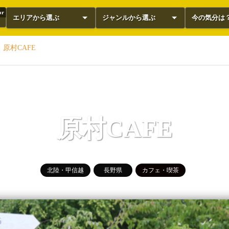
or
エリアから選ぶ
ジャンルから選ぶ
今の気分は
原村CAFE
原村CAFE
北陸・甲信越
長野県
カフェ・喫茶