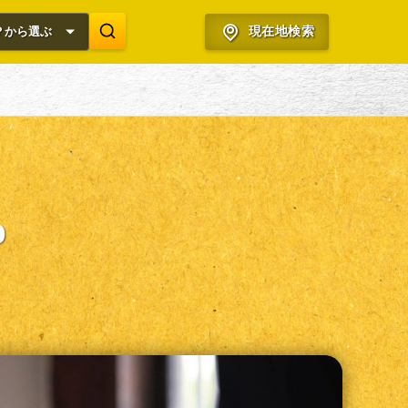
？から選ぶ
現在地検索
o