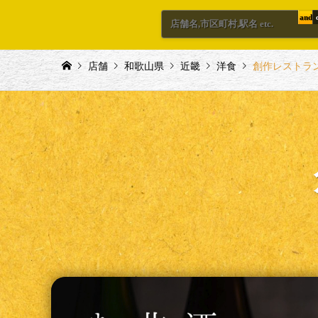
and
店舗
和歌山県
近畿
洋食
創作レストラン