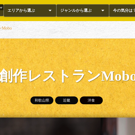
or
エリアから選ぶ
ジャンルから選ぶ
今の気分は
Mobo
創作レストランMob
和歌山県
近畿
洋食