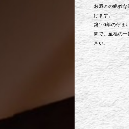
お酒との絶妙な
けます。
築100年の佇
間で、至福の一
さい。