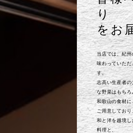
り
をお
当店では、紀州
味わっていただ
す。
志高い生産者の
な野菜はもちろ
和歌山の食材に
ご用意しており
和と洋を越境し
料理と、